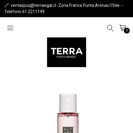
ventaspuq@terrasigal.cl -Zona Franca Punta Arenas/Chile --
Telefono 61 2211199
0