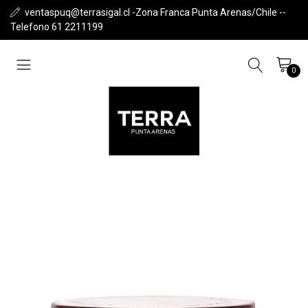
ventaspuq@terrasigal.cl -Zona Franca Punta Arenas/Chile --
Telefono 61 2211199
0