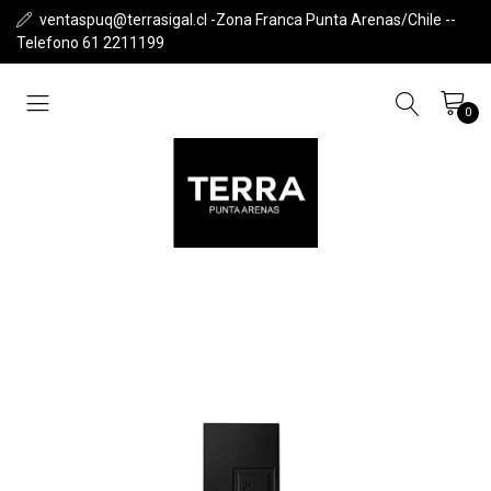
ventaspuq@terrasigal.cl -Zona Franca Punta Arenas/Chile --
Telefono 61 2211199
0