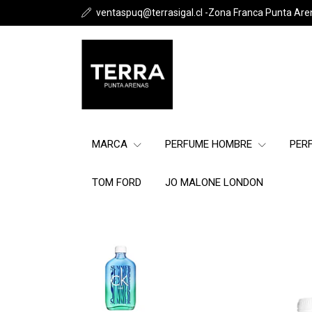
ventaspuq@terrasigal.cl -Zona Franca Punta Are
MARCA
PERFUME HOMBRE
PER
TOM FORD
JO MALONE LONDON