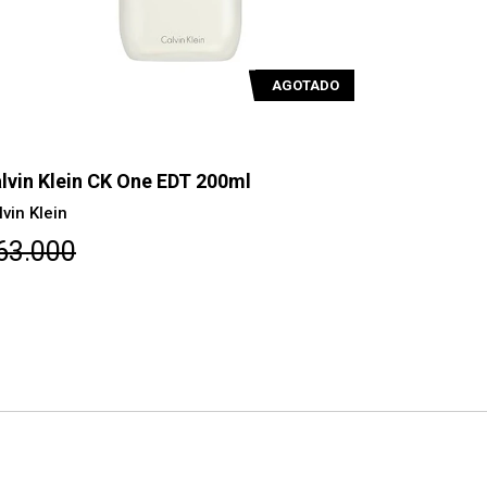
AGOTADO
lvin Klein CK One EDT 200ml
Calvin Kle
lvin Klein
Calvin Klein
63.000
$48.600