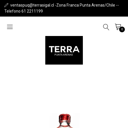
ventaspuq@terrasigal.cl -Zona Franca Punta Arenas/Chile --
Telefono 61 2211199
0