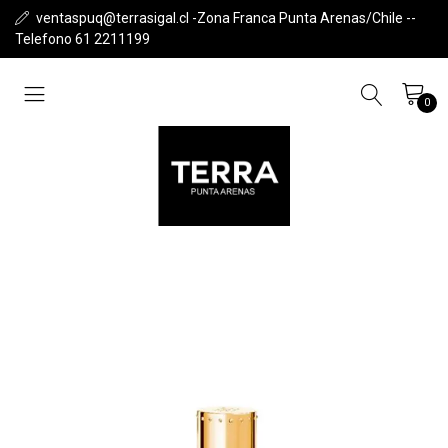
ventaspuq@terrasigal.cl -Zona Franca Punta Arenas/Chile --
Telefono 61 2211199
0