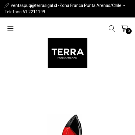
ventaspuq@terrasigal.cl -Zona Franca Punta Arenas/Chile --
Telefono 61 2211199
0