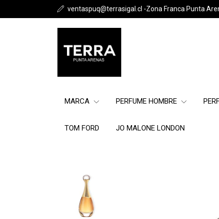
ventaspuq@terrasigal.cl -Zona Franca Punta Are
MARCA
PERFUME HOMBRE
PER
TOM FORD
JO MALONE LONDON