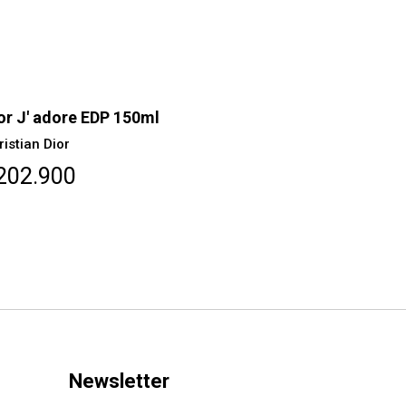
or J' adore EDP 150ml
Dior J' ad
ristian Dior
Christian Dio
202.900
$133.30
Newsletter