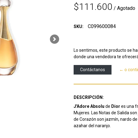
$111.600
/ Agotado
C099600084
SKU:
Next
Lo sentimos, este producto se ha 
donde una vendedora te ofrecerá
Contáctanos
← o cont
DESCRIPCIÓN:
J'Adore Absolu
de
Dior
es una fr
Mujeres. Las Notas de Salida so
de Corazón son jazmín, nardo de l
azahar del naranjo.