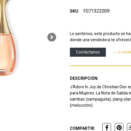
F071322009
SKU:
Lo sentimos, este producto se ha 
Next
donde una vendedora te ofrecerá
Contáctanos
← o cont
DESCRIPCIÓN:
J'Adore In Joy de Christian Dior es
para Mujeres. La Nota de Salida 
sambac (sampaguita), ylang-ylang
(melocotón).
COMPARTIR: