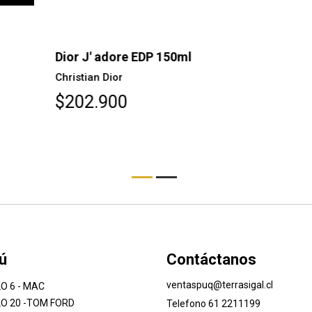
Dior J' adore EDP 150ml
Di
Christian Dior
Ch
$202.900
$
ú
Contáctanos
ventaspuq@terrasigal.cl
O 6 - MAC
O 20 -TOM FORD
Telefono 61 2211199