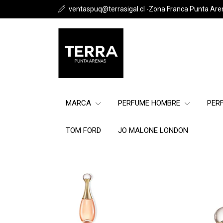
ventaspuq@terrasigal.cl -Zona Franca Punta Are
MARCA
PERFUME HOMBRE
PER
TOM FORD
JO MALONE LONDON