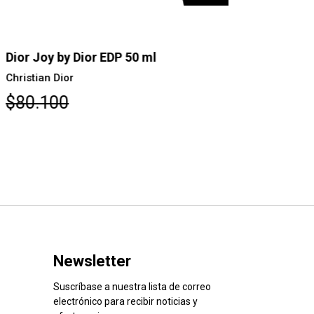
or Joy by Dior EDP 50 ml
Dior Joy B
ristian Dior
Christian Dio
80.100
$117.30
Newsletter
Suscríbase a nuestra lista de correo
electrónico para recibir noticias y