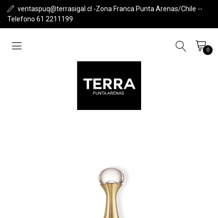
ventaspuq@terrasigal.cl -Zona Franca Punta Arenas/Chile --
Telefono 61 2211199
0