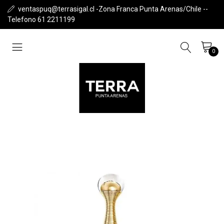
ventaspuq@terrasigal.cl -Zona Franca Punta Arenas/Chile --
Telefono 61 2211199
0