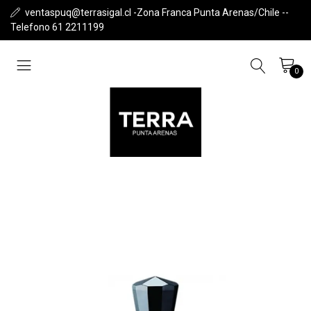
ventaspuq@terrasigal.cl -Zona Franca Punta Arenas/Chile --
Telefono 61 2211199
0