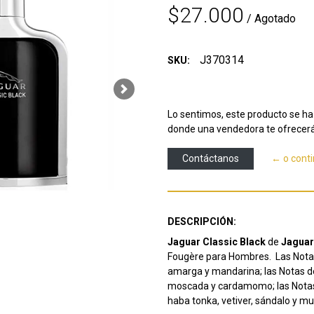
$27.000
/ Agotado
J370314
SKU:
Next
Lo sentimos, este producto se ha 
donde una vendedora te ofrecerá
Contáctanos
← o cont
DESCRIPCIÓN:
Jaguar Classic Black
de
Jaguar
Fougère para Hombres. Las Nota
amarga y mandarina; las Notas d
moscada y cardamomo; las Notas 
haba tonka, vetiver, sándalo y m