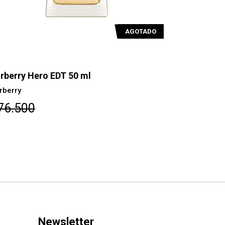
AGOTADO
rberry Hero EDT 50 ml
Azzaro Ch
rberry
Azzaro
76.500
$107.40
Newsletter