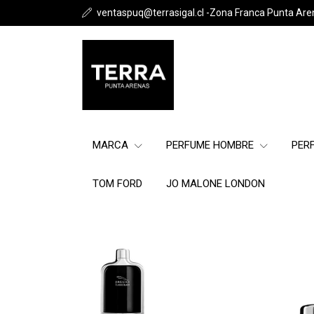
ventaspuq@terrasigal.cl -Zona Franca Punta Are
MARCA
PERFUME HOMBRE
PER
TOM FORD
JO MALONE LONDON