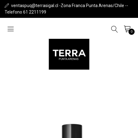
ventaspuq@terrasigal.cl -Zona Franca Punta Arenas/Chile --
Telefono 61 2211199
0