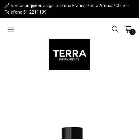
ventaspuq@terrasigal.cl -Zona Franca Punta Arenas/Chile --
Telefono 61 2211199
0