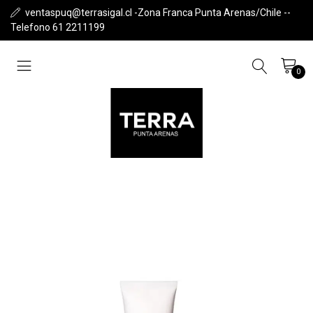
ventaspuq@terrasigal.cl -Zona Franca Punta Arenas/Chile --
Telefono 61 2211199
0