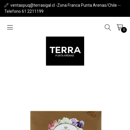
ventaspuq@terrasigal.cl -Zona Franca Punta Arenas/Chile --
Telefono 61 2211199
0