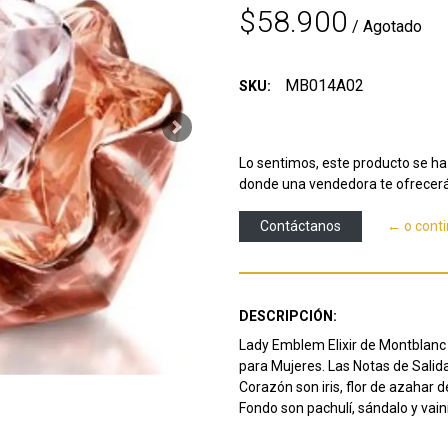
$58.900
/ Agotado
MB014A02
SKU:
Next
Lo sentimos, este producto se ha 
donde una vendedora te ofrecerá
Contáctanos
← o cont
DESCRIPCIÓN:
Lady Emblem Elixir de Montblanc e
para Mujeres. Las Notas de Salida
Corazón son iris, flor de azahar 
Fondo son pachulí, sándalo y vaini