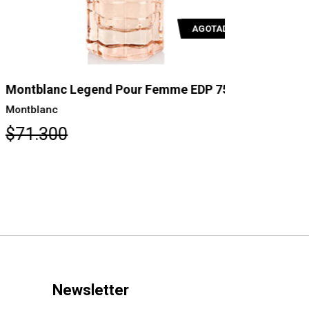
AGOTADO
ntblanc Legend Pour Femme EDP 75ml
Montblanc
ntblanc
Montblanc
71.300
$76.000
Newsletter