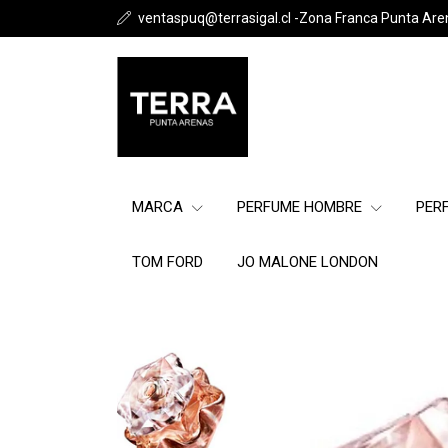
ventaspuq@terrasigal.cl -Zona Franca Punta Are
MARCA
PERFUME HOMBRE
PER
TOM FORD
JO MALONE LONDON