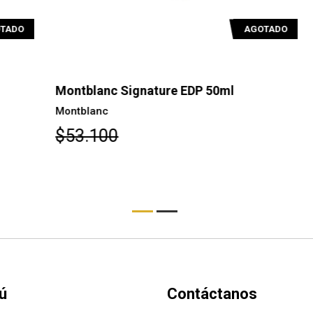
O
AGOTADO
Montblanc Signature EDP 50ml
Mo
Montblanc
Mo
$53.100
$
ú
Contáctanos