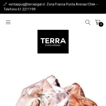
ventaspuq@terrasigal.cl -Zona Franca Punta Arenas/Chile --
Telefono 61 2211199
0