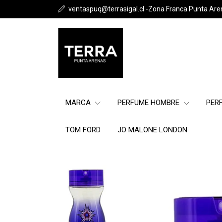
ventaspuq@terrasigal.cl -Zona Franca Punta Are
MARCA
PERFUME HOMBRE
PER
TOM FORD
JO MALONE LONDON