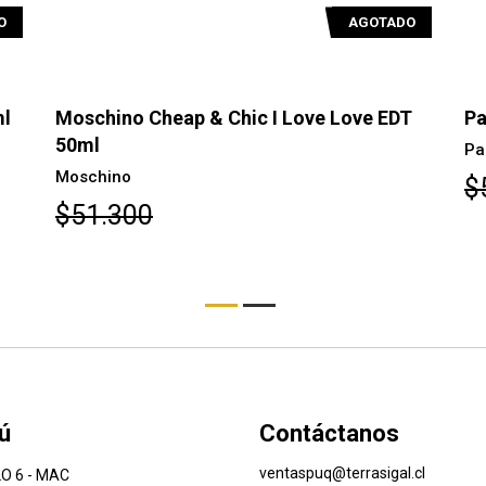
O
AGOTADO
ml
Moschino Cheap & Chic I Love Love EDT
Pa
50ml
Pa
Moschino
$
$51.300
ú
Contáctanos
ventaspuq@terrasigal.cl
O 6 - MAC