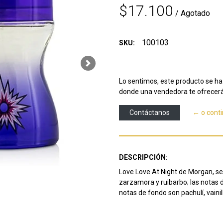
$17.100
/ Agotado
100103
SKU:
Next
Lo sentimos, este producto se ha 
donde una vendedora te ofrecerá
Contáctanos
← o cont
DESCRIPCIÓN:
Love Love At Night de Morgan, se
zarzamora y ruibarbo;
las notas 
notas de fondo son pachulí, vainill