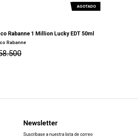
AGOTADO
co Rabanne 1 Million Lucky EDT 50ml
Agatha Rui
EDT 80ml
co Rabanne
Agatha Ruiz
58.500
$21.600
Newsletter
Suscríbase a nuestra lista de correo