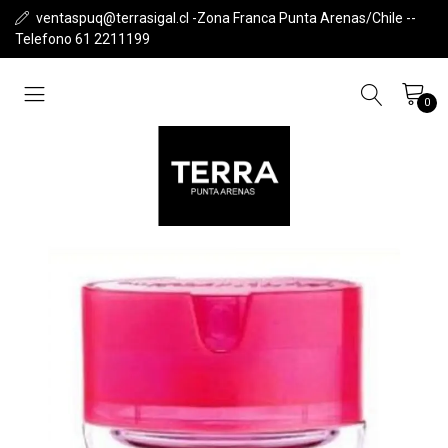
ventaspuq@terrasigal.cl -Zona Franca Punta Arenas/Chile --
Telefono 61 2211199
0