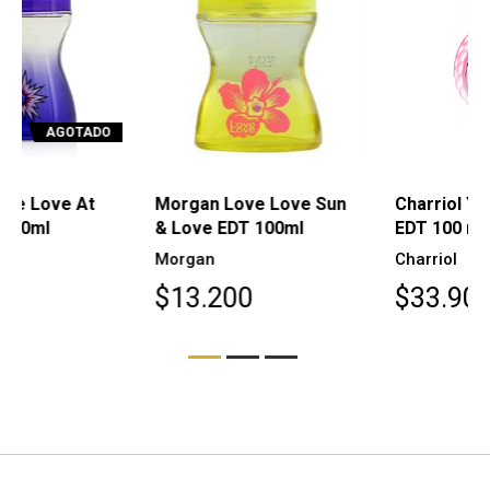
Morgan Love Love Sun
Charriol Young For Ever
& Love EDT 100ml
EDT 100 ml
Morgan
Charriol
$13.200
$33.900