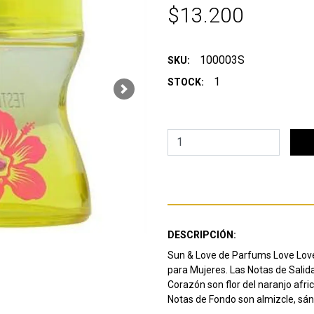
$13.200
100003S
SKU:
1
STOCK:
Next
DESCRIPCIÓN:
Sun & Love de Parfums Love Love e
para Mujeres.
Las Notas de Salid
Corazón son flor del naranjo africa
Notas de Fondo son almizcle, sánd