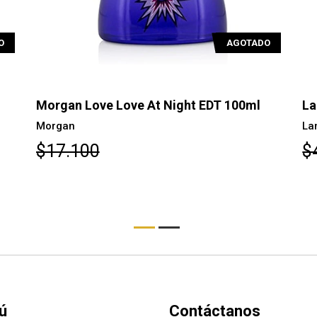
O
AGOTADO
Lancome O d'Azur EDT 75ml
El
Lancome
El
$46.600
$
ú
Contáctanos