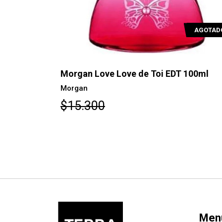
AGOTADO
AGOTAD
100ml
Morgan Love Love At Night EDT 100ml
Morgan
$17.100
Men