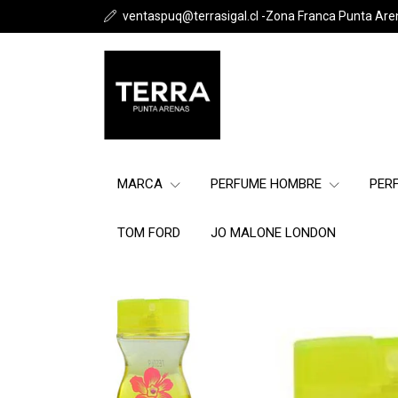
ventaspuq@terrasigal.cl -Zona Franca Punta Are
MARCA
PERFUME HOMBRE
PER
TOM FORD
JO MALONE LONDON