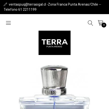
ventaspuq@terrasigal.cl -Zona Franca Punta Arenas/Chile --
Telefono 61 2211199
0