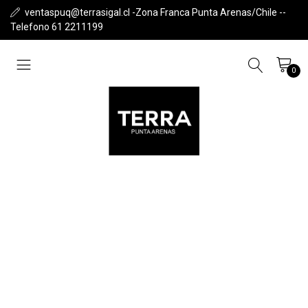
ventaspuq@terrasigal.cl -Zona Franca Punta Arenas/Chile --
Telefono 61 2211199
0