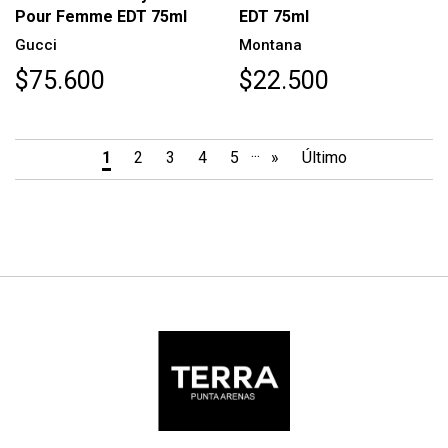
Pour Femme EDT 75ml
EDT 75ml
Gucci
Montana
$75.600
$22.500
...
1
2
3
4
5
»
Último