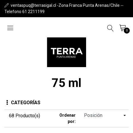
ventaspuq@terrasigal.cl -Zona Franca Punta Arenas/Chile --
Telefono 61 2211199
0
75 ml
CATEGORÍAS
68 Producto(s)
Ordenar
por: