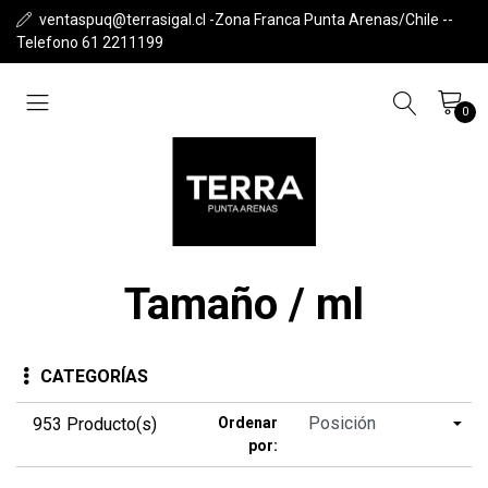
ventaspuq@terrasigal.cl -Zona Franca Punta Arenas/Chile --
Telefono 61 2211199
0
Tamaño / ml
CATEGORÍAS
953 Producto(s)
Ordenar
por: