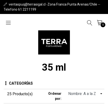
ventaspuq@terrasigal.cl -Zona Franca Punta Arenas/Chile --
Telefono 61 2211199
0
35 ml
CATEGORÍAS
25 Producto(s)
Ordenar
por: