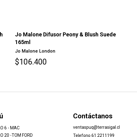
sh
Jo Malone Difusor Peony & Blush Suede
165ml
Jo Malone London
$106.400
ú
Contáctanos
ventaspuq@terrasigal.cl
O 6 - MAC
O 20 -TOM FORD
Telefono 61 2211199