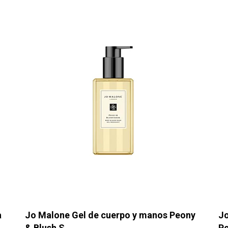
a
Jo Malone Gel de cuerpo y manos Peony
Jo
& Blush S...
Pe