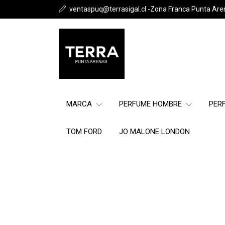
ventaspuq@terrasigal.cl -Zona Franca Punta Are
MARCA
PERFUME HOMBRE
PER
TOM FORD
JO MALONE LONDON