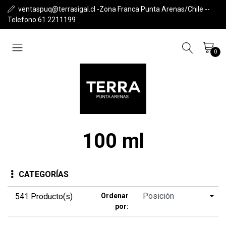
ventaspuq@terrasigal.cl -Zona Franca Punta Arenas/Chile --
Telefono 61 2211199
0
100 ml
CATEGORÍAS
541 Producto(s)
Ordenar
por: