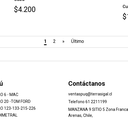
Cu
$4.200
$
1
2
»
Último
ú
Contáctanos
ventaspuq@terrasigal.cl
O 6 - MAC
O 20 -TOM FORD
Telefono 61 2211199
O 123-133-215-226
MANZANA 9 SITIO 5 Zona Franca
DIMETRAL
Arenas, Chile,