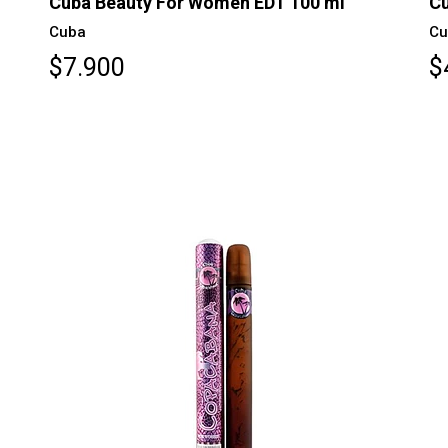
Cuba Beauty For Women EDT 100 ml
Cu
Cuba
Cu
$7.900
$