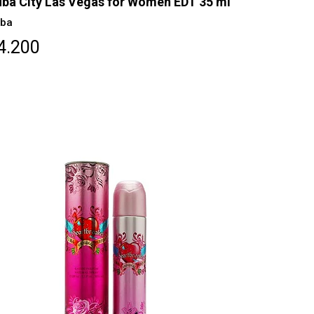
ba City Las Vegas for Women EDT 35 ml
ba
4.200