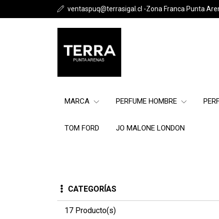
ventaspuq@terrasigal.cl -Zona Franca Punta Are
MARCA
PERFUME HOMBRE
PER
TOM FORD
JO MALONE LONDON
CATEGORÍAS
17 Producto(s)